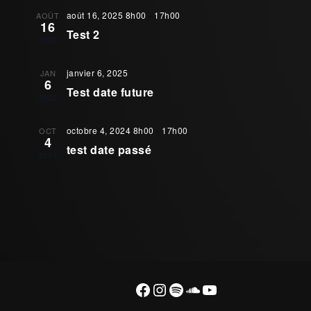
i
e
e
août 16, 2025 8h00
-
17h00
AOÛT
i
c
16
g
t
Test 2
2025
g
a
i
o
a
t
janvier 6, 2025
JAN
n
6
i
n
Test date future
t
2025
e
o
z
i
n
u
octobre 4, 2024 8h00
-
17h00
OCT
4
o
n
test date passé
d
2024
e
n
e
d
a
p
v
t
u
e
a
.
e
r
s
c
É
Facebook
Instagram
Spotify
SoundCloud
YouTube
o
v