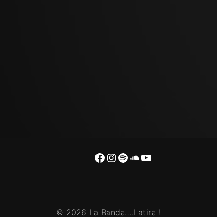
Facebook
Instagram
Spotify
SoundCloud
YouTube
© 2026 La Banda….Latira !